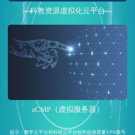
科教资源虚拟化云平台
aCMP（虚拟服务器）
提示：教学云平台和科研云平台校外连接需要VPN拨号